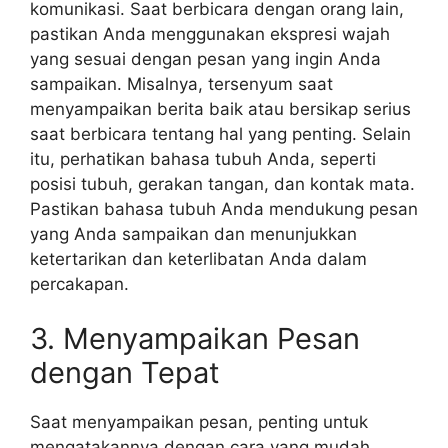
komunikasi. Saat berbicara dengan orang lain,
pastikan Anda menggunakan ekspresi wajah
yang sesuai dengan pesan yang ingin Anda
sampaikan. Misalnya, tersenyum saat
menyampaikan berita baik atau bersikap serius
saat berbicara tentang hal yang penting. Selain
itu, perhatikan bahasa tubuh Anda, seperti
posisi tubuh, gerakan tangan, dan kontak mata.
Pastikan bahasa tubuh Anda mendukung pesan
yang Anda sampaikan dan menunjukkan
ketertarikan dan keterlibatan Anda dalam
percakapan.
3. Menyampaikan Pesan
dengan Tepat
Saat menyampaikan pesan, penting untuk
mengatakannya dengan cara yang mudah