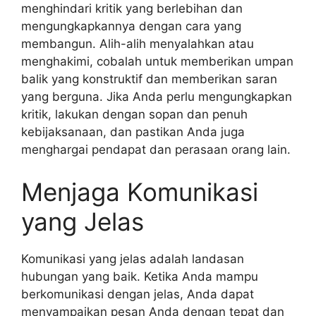
menghindari kritik yang berlebihan dan
mengungkapkannya dengan cara yang
membangun. Alih-alih menyalahkan atau
menghakimi, cobalah untuk memberikan umpan
balik yang konstruktif dan memberikan saran
yang berguna. Jika Anda perlu mengungkapkan
kritik, lakukan dengan sopan dan penuh
kebijaksanaan, dan pastikan Anda juga
menghargai pendapat dan perasaan orang lain.
Menjaga Komunikasi
yang Jelas
Komunikasi yang jelas adalah landasan
hubungan yang baik. Ketika Anda mampu
berkomunikasi dengan jelas, Anda dapat
menyampaikan pesan Anda dengan tepat dan