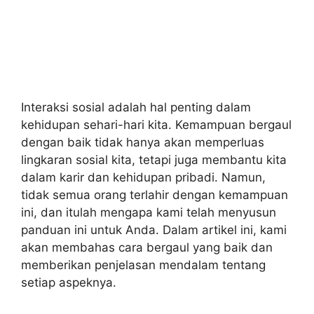
Interaksi sosial adalah hal penting dalam
kehidupan sehari-hari kita. Kemampuan bergaul
dengan baik tidak hanya akan memperluas
lingkaran sosial kita, tetapi juga membantu kita
dalam karir dan kehidupan pribadi. Namun,
tidak semua orang terlahir dengan kemampuan
ini, dan itulah mengapa kami telah menyusun
panduan ini untuk Anda. Dalam artikel ini, kami
akan membahas cara bergaul yang baik dan
memberikan penjelasan mendalam tentang
setiap aspeknya.