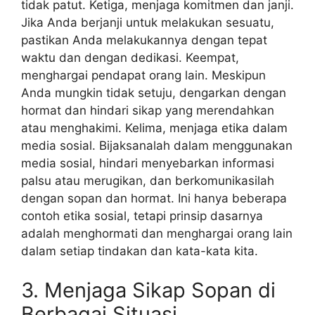
tidak patut. Ketiga, menjaga komitmen dan janji.
Jika Anda berjanji untuk melakukan sesuatu,
pastikan Anda melakukannya dengan tepat
waktu dan dengan dedikasi. Keempat,
menghargai pendapat orang lain. Meskipun
Anda mungkin tidak setuju, dengarkan dengan
hormat dan hindari sikap yang merendahkan
atau menghakimi. Kelima, menjaga etika dalam
media sosial. Bijaksanalah dalam menggunakan
media sosial, hindari menyebarkan informasi
palsu atau merugikan, dan berkomunikasilah
dengan sopan dan hormat. Ini hanya beberapa
contoh etika sosial, tetapi prinsip dasarnya
adalah menghormati dan menghargai orang lain
dalam setiap tindakan dan kata-kata kita.
3. Menjaga Sikap Sopan di
Berbagai Situasi