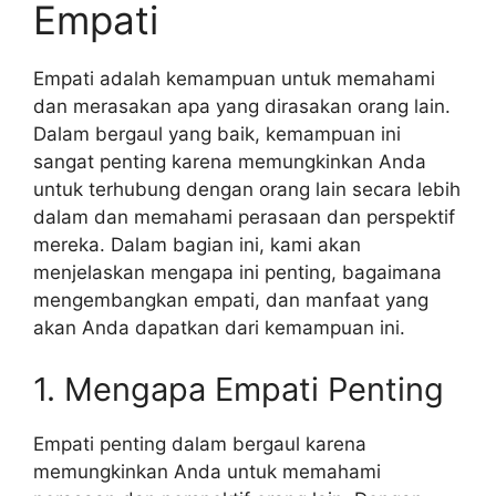
Empati
Empati adalah kemampuan untuk memahami
dan merasakan apa yang dirasakan orang lain.
Dalam bergaul yang baik, kemampuan ini
sangat penting karena memungkinkan Anda
untuk terhubung dengan orang lain secara lebih
dalam dan memahami perasaan dan perspektif
mereka. Dalam bagian ini, kami akan
menjelaskan mengapa ini penting, bagaimana
mengembangkan empati, dan manfaat yang
akan Anda dapatkan dari kemampuan ini.
1. Mengapa Empati Penting
Empati penting dalam bergaul karena
memungkinkan Anda untuk memahami