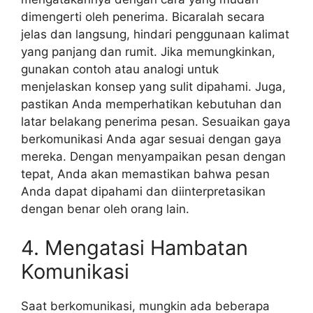
dimengerti oleh penerima. Bicaralah secara
jelas dan langsung, hindari penggunaan kalimat
yang panjang dan rumit. Jika memungkinkan,
gunakan contoh atau analogi untuk
menjelaskan konsep yang sulit dipahami. Juga,
pastikan Anda memperhatikan kebutuhan dan
latar belakang penerima pesan. Sesuaikan gaya
berkomunikasi Anda agar sesuai dengan gaya
mereka. Dengan menyampaikan pesan dengan
tepat, Anda akan memastikan bahwa pesan
Anda dapat dipahami dan diinterpretasikan
dengan benar oleh orang lain.
4. Mengatasi Hambatan
Komunikasi
Saat berkomunikasi, mungkin ada beberapa