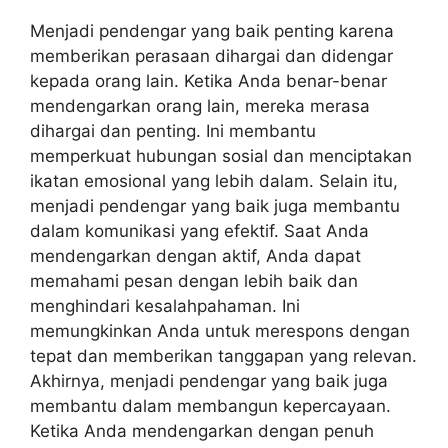
Menjadi pendengar yang baik penting karena
memberikan perasaan dihargai dan didengar
kepada orang lain. Ketika Anda benar-benar
mendengarkan orang lain, mereka merasa
dihargai dan penting. Ini membantu
memperkuat hubungan sosial dan menciptakan
ikatan emosional yang lebih dalam. Selain itu,
menjadi pendengar yang baik juga membantu
dalam komunikasi yang efektif. Saat Anda
mendengarkan dengan aktif, Anda dapat
memahami pesan dengan lebih baik dan
menghindari kesalahpahaman. Ini
memungkinkan Anda untuk merespons dengan
tepat dan memberikan tanggapan yang relevan.
Akhirnya, menjadi pendengar yang baik juga
membantu dalam membangun kepercayaan.
Ketika Anda mendengarkan dengan penuh