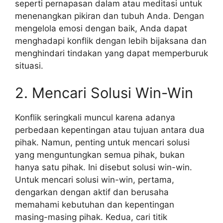
seperti pernapasan dalam atau meditasi untuk
menenangkan pikiran dan tubuh Anda. Dengan
mengelola emosi dengan baik, Anda dapat
menghadapi konflik dengan lebih bijaksana dan
menghindari tindakan yang dapat memperburuk
situasi.
2. Mencari Solusi Win-Win
Konflik seringkali muncul karena adanya
perbedaan kepentingan atau tujuan antara dua
pihak. Namun, penting untuk mencari solusi
yang menguntungkan semua pihak, bukan
hanya satu pihak. Ini disebut solusi win-win.
Untuk mencari solusi win-win, pertama,
dengarkan dengan aktif dan berusaha
memahami kebutuhan dan kepentingan
masing-masing pihak. Kedua, cari titik