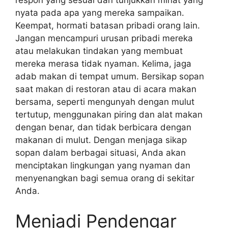
nyata pada apa yang mereka sampaikan.
Keempat, hormati batasan pribadi orang lain.
Jangan mencampuri urusan pribadi mereka
atau melakukan tindakan yang membuat
mereka merasa tidak nyaman. Kelima, jaga
adab makan di tempat umum. Bersikap sopan
saat makan di restoran atau di acara makan
bersama, seperti mengunyah dengan mulut
tertutup, menggunakan piring dan alat makan
dengan benar, dan tidak berbicara dengan
makanan di mulut. Dengan menjaga sikap
sopan dalam berbagai situasi, Anda akan
menciptakan lingkungan yang nyaman dan
menyenangkan bagi semua orang di sekitar
Anda.
Menjadi Pendengar