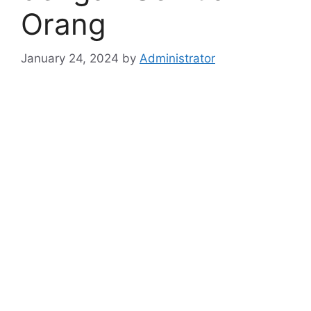
Orang
January 24, 2024
by
Administrator