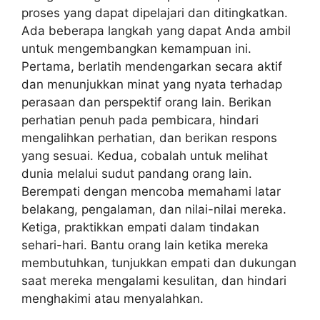
proses yang dapat dipelajari dan ditingkatkan.
Ada beberapa langkah yang dapat Anda ambil
untuk mengembangkan kemampuan ini.
Pertama, berlatih mendengarkan secara aktif
dan menunjukkan minat yang nyata terhadap
perasaan dan perspektif orang lain. Berikan
perhatian penuh pada pembicara, hindari
mengalihkan perhatian, dan berikan respons
yang sesuai. Kedua, cobalah untuk melihat
dunia melalui sudut pandang orang lain.
Berempati dengan mencoba memahami latar
belakang, pengalaman, dan nilai-nilai mereka.
Ketiga, praktikkan empati dalam tindakan
sehari-hari. Bantu orang lain ketika mereka
membutuhkan, tunjukkan empati dan dukungan
saat mereka mengalami kesulitan, dan hindari
menghakimi atau menyalahkan.