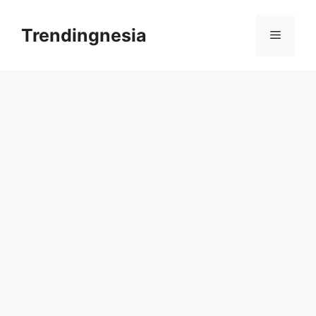
Skip
to
Trendingnesia
Menu
content