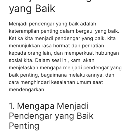
yang Baik
Menjadi pendengar yang baik adalah
keterampilan penting dalam bergaul yang baik.
Ketika kita menjadi pendengar yang baik, kita
menunjukkan rasa hormat dan perhatian
kepada orang lain, dan memperkuat hubungan
sosial kita. Dalam sesi ini, kami akan
menjelaskan mengapa menjadi pendengar yang
baik penting, bagaimana melakukannya, dan
cara menghindari kesalahan umum saat
mendengarkan.
1. Mengapa Menjadi
Pendengar yang Baik
Penting