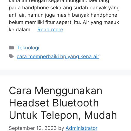
kena air dengan segera mungkin. Memang
pada handphone sekarang sudah banyak yang
anti air, namun juga masih banyak handphone
belum memiliki fitur seperti itu. Air yang masuk
ke dalam …
Read more
Categories
Teknologi
Tags
cara memperbaiki hp yang kena air
Cara Menggunakan
Headset Bluetooth
Untuk Telepon, Mudah
September 12, 2023
by
Administrator