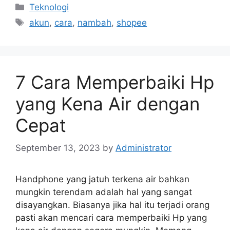
Categories
Teknologi
Tags
akun
,
cara
,
nambah
,
shopee
7 Cara Memperbaiki Hp
yang Kena Air dengan
Cepat
September 13, 2023
by
Administrator
Handphone yang jatuh terkena air bahkan
mungkin terendam adalah hal yang sangat
disayangkan. Biasanya jika hal itu terjadi orang
pasti akan mencari cara memperbaiki Hp yang