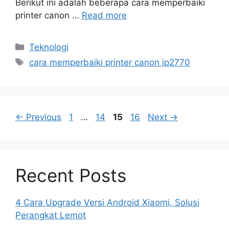
Berikut ini adalah beberapa cara memperbaiki
printer canon …
Read more
Categories
Teknologi
Tags
cara memperbaiki printer canon ip2770
Page
Page
Page
Page
←
Previous
1
…
14
15
16
Next
→
Recent Posts
4 Cara Upgrade Versi Android Xiaomi, Solusi
Perangkat Lemot