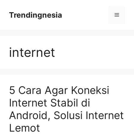
Skip
to
Trendingnesia
Menu
content
internet
5 Cara Agar Koneksi
Internet Stabil di
Android, Solusi Internet
Lemot