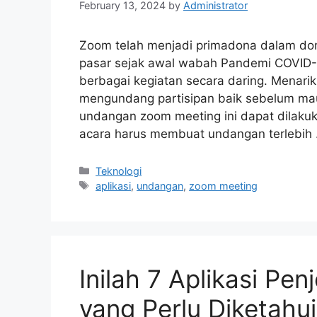
February 13, 2024
by
Administrator
Zoom telah menjadi primadona dalam dom
pasar sejak awal wabah Pandemi COVID-1
berbagai kegiatan secara daring. Menar
mengundang partisipan baik sebelum ma
undangan zoom meeting ini dapat dilaku
acara harus membuat undangan terlebih
Categories
Teknologi
Tags
aplikasi
,
undangan
,
zoom meeting
Inilah 7 Aplikasi Pe
yang Perlu Diketahui