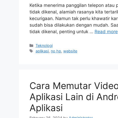
Ketika menerima panggilan telepon atau
tidak dikenal, alamiah rasanya kita terta
kecurigaan. Namun tak perlu khawatir kar
sudah bisa dilakukan dengan mudah. Saa
tidak dikenal, penting untuk …
Read more
Categories
Teknologi
Tags
aplikasi
,
no hp
,
website
Cara Memutar Vide
Aplikasi Lain di An
Aplikasi
February 26, 2024
by
Administrator